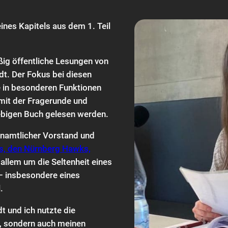
ines Kapitels aus dem 1. Teil
ßig öffentliche Lesungen von
dt. Der Fokus bei diesen
e in besonderen Funktionen
mit der Fragerunde und
iebigen Buch gelesen werden.
renamtlicher Vorstand und
ns, den Nürnberg Hawks,
 allem um die Seltenheit eines
 – insbesondere eines
.
t und ich nutzte die
t, sondern auch meinen