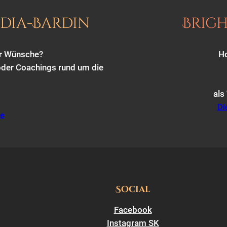
dia-Bardin
Brigh
er Wünsche?
Ho
oder Coachings rund um die
als
Di
de
Social
Facebook
Instagram SK