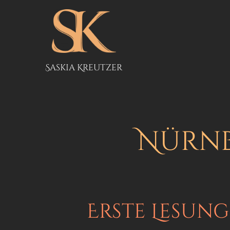
Zum
Inhalt
springen
Saskia Kreutzer
Nürnb
Erste Lesung