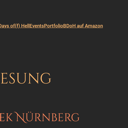
Days of(f) Hell
Events
Portfolio
BDoH auf Amazon
lesung
thek Nürnberg