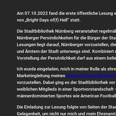
Am 07.10.2022 fand die erste öffentliche Lesung e
von „Bright Days of(f) Hell“ statt.
Die Stadtbibliothek Nürnberg veranstaltet regelmä
Nürnberger Persönlichkeiten für die Bürger der Sta
Lesungen liegt darauf, Nürnberger vorzustellen, di
und Ämtern der Stadt unterwegs sind. Kombiniert 
Vorstellung der Persönlichkeit darf aus einem bel
Ich wurde eingeladen, mich in meiner Rolle als eh
Marketingleitung meines
American Football Verei
vorzustellen. Dabei ging es der Stadtbibliothek vor
weiblichen Mitglieds in einer Sportvorstandschaft
männerdominierten Sportes wie American Football
Die Einladung zur Lesung folgte von Seiten der Stad
Gelegenheit, um nicht nur mich und mein Ehrenam